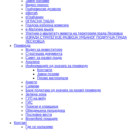
Јавне набавке
Видео пренос
Грађевинске дозволе
еВртић
еГрађанин
ОГЛАСНА ТАБЛА
Градска изборна комисија
е-Матичне књиге
Упитник о квалитету живота на територији града Лесковца
ИЗРАДА СТРАТЕГИЈЕ РАЗВОЈА УРБАНОГ ПОДРУЧЈА ГРАДА
ЛЕСКОВЦА
Привреда
Водич за инвеститоре
Стратешка документа
Савет за развој града
Анализе
Информације од значаја за привреду
Контакти
Јавни позиви
Промо материјали
Анкете
Сајмови
Базе података од значаја за развој привреде
Зелена зона
ГУП на вебу
ГИС
Порези и олакшице
Обједињена процедура
Пословне вести
Brownfield локације
Контакт
Где се налазимо