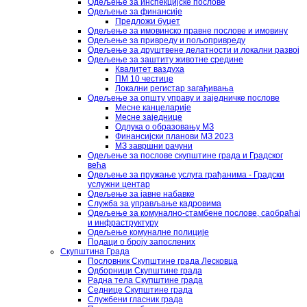
Одељење за инспекцијске послове
Одељење за финансије
Предложи буџет
Одељење за имовинско правне послове и имовину
Одељење за привреду и пољопривреду
Одељење за друштвене делатности и локални развој
Одељење за заштиту животне средине
Квалитет ваздуха
ПМ 10 честице
Локални регистар загађивања
Одељење за општу управу и заједничке послове
Месне канцеларије
Месне заједнице
Одлука о образовању МЗ
Финансијски планови МЗ 2023
МЗ завршни рачуни
Одељење за послове скупштине града и Градског
већа
Одељење за пружање услуга грађанима - Градски
услужни центар
Одељење за јавне набавке
Служба за управљање кадровима
Одељење за комунално-стамбене послове, саобраћај
и инфраструктуру
Одељење комуналне полиције
Подаци о броју запослених
Скупштина Града
Пословник Скупштине града Лесковца
Одборници Скупштине града
Радна тела Скупштине града
Седнице Скупштине града
Службени гласник града