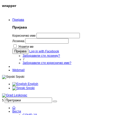
wrapper
Понедељак, 10.08.2026.
Пријава
Пријава
Корисничко име
Лозинка
Упамти ме
Пријава
Log in with Facebook
Заборавили сте лозинку?
/
Заборавили сте корисничко име?
Webmail
Srpski
English
Srpski
5
Вести