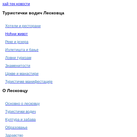
хай тек новости
Туристички водич Лесковца
Хотели и ресторани
Ноћни живот
Реке и језера
Излетишта и бање
Ловни туризам
Знаменитости
Цркве и манастири
Туристичке манифестације
О Лесковцу
Oсновно о лесковцу
Tуристички водич
Kултура и забава
Oбразовање
Здравство