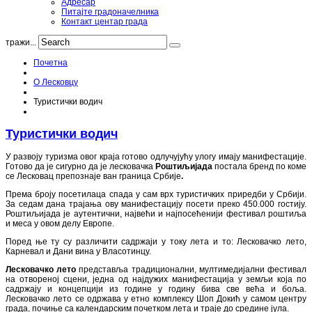
Адресар
Питајте градоначелника
Контакт центар града
тражи...
Почетна
О Лесковцу
Туристички водич
Туристички водич
У развоју туризма овог краја готово одлучујућу улогу имају манифестације.
Готово да је сигурно да је лесковачка
Роштиљијада
постала бренд по коме
се Лесковац препознаје ван граница Србије
.
Према броју посетилаца спада у сам врх туристичких приредби у Србији.
За седам дана трајања ову манифестацију посети преко 450.000 гостију.
Роштиљијада је аутентични, највећи и најпосећенији фестивал роштиља
и меса у овом делу Европе.
Поред ње ту су различити садржаји у току лета и то: Лесковачко лето,
Карневал и Дани вина у Власотинцу.
Лесковачко лето
представља традиционални, мултимедијални фестивал
на отвореној сцени, једна од најдужих манифестација у земљи која по
садржају и концепцији из године у годину бива све већа и боља.
Лесковачко лето се одржава у етно комплексу Шоп Докић у самом центру
града, почиње са календарским почетком лета и траје до средине јула.