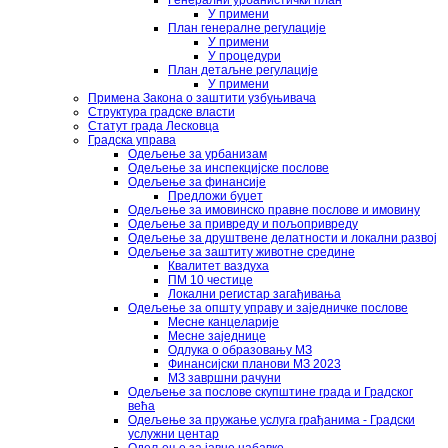
Генерални урбанистички план
У примени
План генералне регулације
У примени
У процедури
План детаљне регулације
У примени
Примена Закона о заштити узбуњивача
Структура градске власти
Статут града Лесковца
Градска управа
Одељење за урбанизам
Одељење за инспекцијске послове
Одељење за финансије
Предложи буџет
Одељење за имовинско правне послове и имовину
Одељење за привреду и пољопривреду
Одељење за друштвене делатности и локални развој
Одељење за заштиту животне средине
Квалитет ваздуха
ПМ 10 честице
Локални регистар загађивања
Одељење за општу управу и заједничке послове
Месне канцеларије
Месне заједнице
Одлука о образовању МЗ
Финансијски планови МЗ 2023
МЗ завршни рачуни
Одељење за послове скупштине града и Градског
већа
Одељење за пружање услуга грађанима - Градски
услужни центар