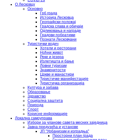
COVID-19
О Лесковцу
Основно
Грб града
Историја Лесковца
Географски положај
Градска слава и обичаји
Одликовања и награде
Градови побратими
Познати Лесковчани
Туристички водич
Хотели и ресторани
Ноћни живот
Реке и језера
Излетишта и бање
Ловни туризам
Знаменитости
Цркве и манастири
Туристичке манифестације
Туристичка организација
Култура и забава
Образовање
Здравство
Социјална заштита
Природа
Спорт
Корисне информације
Локална самоуправа
Избори за чланове савета месних заједница
Јавна предузећа и установе
ЈП "Урбанизам и изградња"
Просторни план града