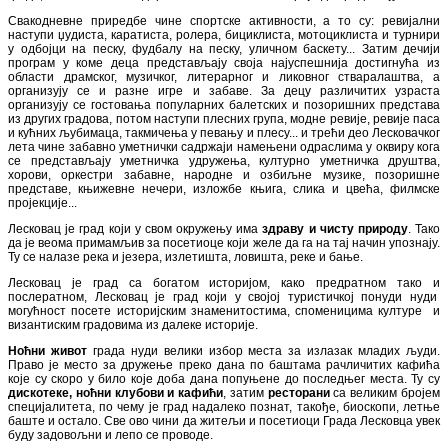
Свакодневне приредбе чине спортске активности, а то су: ревијални
наступи џудиста, каратиста, ролера, бициклиста, мотоциклиста и турнири
у одбојци на песку, фудбалу на песку, уличном баскету... Затим дечији
програм у коме деца представљају своја најуспешнија достигнућа из
области драмског, музичког, литерарног и ликовног стваралаштва, а
организују се и разне игре и забаве. За децу различитих узраста
организују се гостовања популарних балетских и позоришних представа
из других градова, потом наступи плесних група, модне ревије, ревије паса
и кућних љубимаца, такмичења у певању и плесу... и трећи део Лесковачког
лета чине забавно уметнички садржаји намењени одраслима у оквиру кога
се представљају уметничка удружења, културно уметничка друштва,
хорови, оркестри забавне, народне и озбиљне музике, позоришне
представе, књижевне нечери, изложбе књига, слика и цвећа, филмске
пројекције...
Лесковац је град који у свом окружењу има
здраву и чисту природу
. Тако
да је веома примамљив за посетиоце који желе да га на тај начин упознају.
Ту се налазе река и језера, излетишта, ловишта, реке и бање.
Лесковац је град са богатом историјом, како предратном тако и
послератном, Лесковац је град који у својој туристичкој понуди нуди
могућност посете историјским знаменитостима, споменицима културе и
византиским градовима из далеке историје.
Ноћни живот
града нуди велики избор места за излазак младих људи.
Право је место за дружење преко дана по баштама рачличитих кафића
које су скоро у било које доба дана попуњене до последњег места. Ту су
дискотеке, ноћни клубови и кафићи
, затим
ресторани
са великим бројем
специјалитета, по чему је град надалеко познат, такође, биоскопи, летње
баште и остало. Све ово чини да житељи и посетиоци Града Лесковца увек
буду задовољни и лепо се проводе.