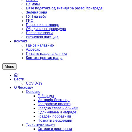
Анкете
Сајмови
Базе података од значаја за развој привреде
Зелена зона
ГУП на вебу
ГИС
Порези и олакшице
Обједињена процедура
Пословне вести
Brownfield локације
Контакт
Где се налазимо
Адресар
Питајте градоначелника
Контакт центар града
Menu
Вести
COVID-19
О Лесковцу
Основно
Грб града
Историја Лесковца
Географски положај
Градска слава и обичаји
Одликовања и награде
Градови побратими
Познати Лесковчани
Туристички водич
Хотели и ресторани