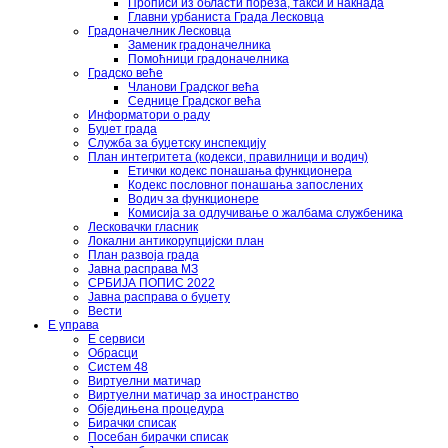
Прописи из области пореза, такси и накнада
Главни урбаниста Града Лесковца
Градоначелник Лесковца
Заменик градоначелника
Помоћници градоначелника
Градско веће
Чланови Градског већа
Седнице Градског већа
Информатори о раду
Буџет града
Служба за буџетску инспекцију
План интегритета (кодекси, правилници и водич)
Етички кодекс понашања функционера
Кодекс пословног понашања запослених
Водич за функционере
Комисија за одлучивање о жалбама службеника
Лесковачки гласник
Локални антикорупцијски план
План развоја града
Јавна расправа МЗ
СРБИЈА ПОПИС 2022
Јавна расправа о буџету
Вести
Е управа
Е сервиси
Обрасци
Систем 48
Виртуелни матичар
Виртуелни матичар за иностранство
Обједињена процедура
Бирачки списак
Посебан бирачки списак