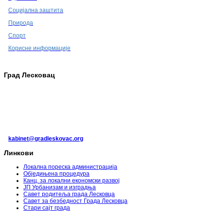
Социјална заштита
Природа
Спорт
Корисне информације
Град Лесковац
ГРАД ЛЕСКОВАЦ
Пана Ђукића 9-11
16 000 Лесковац, Србија
016/213-213
kabinet@gradleskovac.org
Линкови
Локална пореска администрација
Обједињена процедура
Канц. за локални економски развој
ЈП Урбанизам и изградња
Савет родитеља града Лесковца
Савет за безбедност Града Лесковца
Стари сајт града