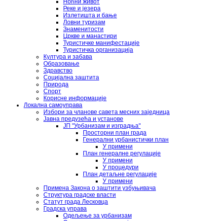
Ноћни живот
Реке и језера
Излетишта и бање
Ловни туризам
Знаменитости
Цркве и манастири
Туристичке манифестације
Туристичка организација
Култура и забава
Образовање
Здравство
Социјална заштита
Природа
Спорт
Корисне информације
Локална самоуправа
Избори за чланове савета месних заједница
Јавна предузећа и установе
ЈП "Урбанизам и изградња"
Просторни план града
Генерални урбанистички план
У примени
План генералне регулације
У примени
У процедури
План детаљне регулације
У примени
Примена Закона о заштити узбуњивача
Структура градске власти
Статут града Лесковца
Градска управа
Одељење за урбанизам