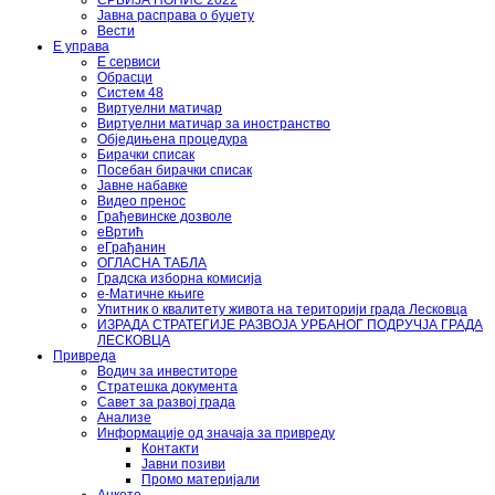
СРБИЈА ПОПИС 2022
Јавна расправа о буџету
Вести
Е управа
Е сервиси
Обрасци
Систем 48
Виртуелни матичар
Виртуелни матичар за иностранство
Обједињена процедура
Бирачки списак
Посебан бирачки списак
Јавне набавке
Видео пренос
Грађевинске дозволе
еВртић
еГрађанин
ОГЛАСНА ТАБЛА
Градска изборна комисија
е-Матичне књиге
Упитник о квалитету живота на територији града Лесковца
ИЗРАДА СТРАТЕГИЈЕ РАЗВОЈА УРБАНОГ ПОДРУЧЈА ГРАДА
ЛЕСКОВЦА
Привреда
Водич за инвеститоре
Стратешка документа
Савет за развој града
Анализе
Информације од значаја за привреду
Контакти
Јавни позиви
Промо материјали