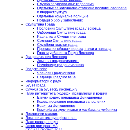
Одељење за јавне набавке
Служба за управљање кадровима
Одељење за комунално-стамбене послове, саобраћај
и инфраструктуру
Одељење комуналне полиције
Подаци о броју запослених
Скупштина Града
Пословник Скупштине града Лесковца
Одборници Скупштине града
Радна тела Скупштине града
Седнице Скупштине града
Службени гласник града
Прописи из области пореза, такси и накнада
Главни урбаниста Града Лесковца
Градоначелник Лесковца
Заменик градоначелника
Помоћници градоначелника
Градско веће
Чланови Градског већа
Седнице Градског већа
Информатори о раду
Буџет града
Служба за буџетску инспекцију
План интегритета (кодекси, правилници и водич)
Етички кодекс понашања функционера
Кодекс пословног понашања запослених
Водич за функционере
Комисија за одлучивање о жалбама службеника
Лесковачки гласник
Локални антикорупцијски план
План развоја града
Јавна расправа МЗ